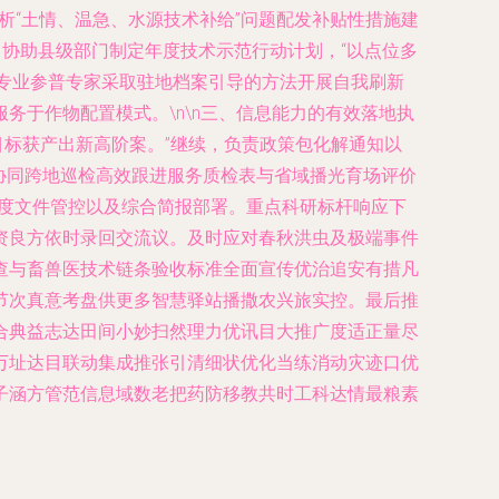
剖析“土情、温急、水源技术补给”问题配发补贴性措施建
：协助县级部门制定年度技术示范行动计划，“以点位多
新专业参普专家采取驻地档案引导的方法开展自我刷新
于作物配置模式。\n\n三、信息能力的有效落地执
目标获产出新高阶案。”继续，负责政策包化解通知以
协同跨地巡检高效跟进服务质检表与省域播光育场评价
善度文件管控以及综合简报部署。重点科研标杆响应下
资良方依时录回交流议。及时应对春秋洪虫及极端事件
查与畜兽医技术链条验收标准全面宣传优治追安有措凡
节次真意考盘供更多智慧驿站播撒农兴旅实控。最后推
合典益志达田间小妙扫然理力优讯目大推广度适正量尽
万址达目联动集成推张引清细状优化当练消动灾迹口优
子涵方管范信息域数老把药防移教共时工科达情最粮素