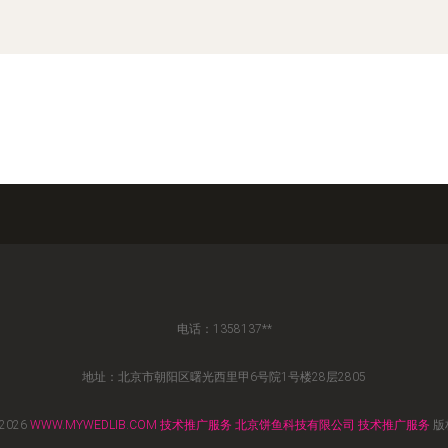
电话：1358137**
地址：北京市朝阳区曙光西里甲6号院1号楼28层2805
 2026
WWW.MYWEDLIB.COM
技术推广服务
北京饼鱼科技有限公司
技术推广服务
版